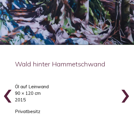
Wald hinter Hammetschwand
‹
‹
›
›
Öl auf Leinwand
90 × 120 cm
2015
Privatbesitz